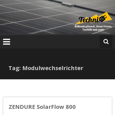
Zum
Inhalt
springen
T
e
c
h
n
i
a
Tag: Modulwechselrichter
c
ZENDURE SolarFlow 800