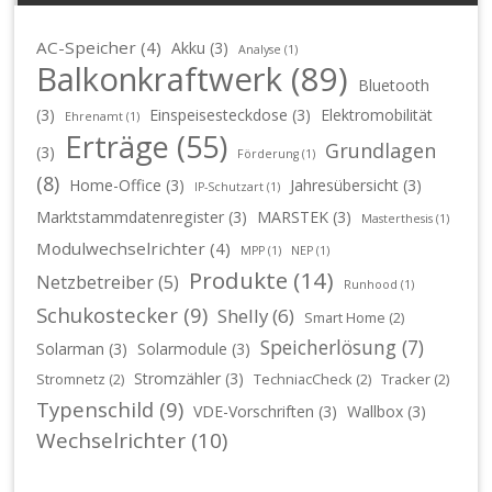
AC-Speicher
(4)
Akku
(3)
Analyse
(1)
Balkonkraftwerk
(89)
Bluetooth
(3)
Einspeisesteckdose
(3)
Elektromobilität
Ehrenamt
(1)
Erträge
(55)
Grundlagen
(3)
Förderung
(1)
(8)
Home-Office
(3)
Jahresübersicht
(3)
IP-Schutzart
(1)
Marktstammdatenregister
(3)
MARSTEK
(3)
Masterthesis
(1)
Modulwechselrichter
(4)
MPP
(1)
NEP
(1)
Produkte
(14)
Netzbetreiber
(5)
Runhood
(1)
Schukostecker
(9)
Shelly
(6)
Smart Home
(2)
Speicherlösung
(7)
Solarman
(3)
Solarmodule
(3)
Stromzähler
(3)
Stromnetz
(2)
TechniacCheck
(2)
Tracker
(2)
Typenschild
(9)
VDE-Vorschriften
(3)
Wallbox
(3)
Wechselrichter
(10)