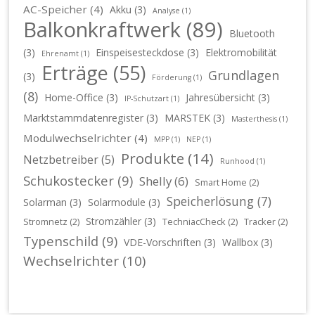
AC-Speicher
(4)
Akku
(3)
Analyse
(1)
Balkonkraftwerk
(89)
Bluetooth
(3)
Einspeisesteckdose
(3)
Elektromobilität
Ehrenamt
(1)
Erträge
(55)
Grundlagen
(3)
Förderung
(1)
(8)
Home-Office
(3)
Jahresübersicht
(3)
IP-Schutzart
(1)
Marktstammdatenregister
(3)
MARSTEK
(3)
Masterthesis
(1)
Modulwechselrichter
(4)
MPP
(1)
NEP
(1)
Produkte
(14)
Netzbetreiber
(5)
Runhood
(1)
Schukostecker
(9)
Shelly
(6)
Smart Home
(2)
Speicherlösung
(7)
Solarman
(3)
Solarmodule
(3)
Stromzähler
(3)
Stromnetz
(2)
TechniacCheck
(2)
Tracker
(2)
Typenschild
(9)
VDE-Vorschriften
(3)
Wallbox
(3)
Wechselrichter
(10)