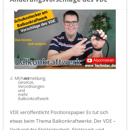
Michael
Anmeldung,
Gesetze,
Verordnungen
und
mehr
,
Balkonkraftwerk
VDE veröffentlicht Positionspapier Es tut sich
etwas beim Thema Balkonkraftwerke. Der VDE –
Verband der Elektrotechnik, Elektronik und