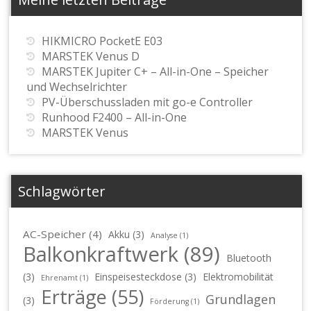
HIKMICRO PocketE E03
MARSTEK Venus D
MARSTEK Jupiter C+ – All-in-One – Speicher
und Wechselrichter
PV-Überschussladen mit go-e Controller
Runhood F2400 – All-in-One
MARSTEK Venus
Schlagwörter
AC-Speicher
(4)
Akku
(3)
Analyse
(1)
Balkonkraftwerk
(89)
Bluetooth
(3)
Einspeisesteckdose
(3)
Elektromobilität
Ehrenamt
(1)
Erträge
(55)
Grundlagen
(3)
Förderung
(1)