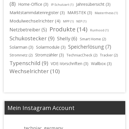
(8)
Home-Office
(3)
Jahresübersicht
(3)
IP-Schutzart
(1)
Marktstammdatenregister
(3)
MARSTEK
(3)
Masterthesis
(1)
Modulwechselrichter
(4)
MPP
(1)
NEP
(1)
Produkte
(14)
Netzbetreiber
(5)
Runhood
(1)
Schukostecker
(9)
Shelly
(6)
Smart Home
(2)
Speicherlösung
(7)
Solarman
(3)
Solarmodule
(3)
Stromzähler
(3)
Stromnetz
(2)
TechniacCheck
(2)
Tracker
(2)
Typenschild
(9)
VDE-Vorschriften
(3)
Wallbox
(3)
Wechselrichter
(10)
Mein Instagram Account
techniac_germany