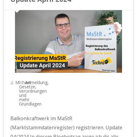
Michael
Anmeldung,
Gesetze,
Verordnungen
und
mehr
,
Grundlagen
Balkonkraftwerk im MaStR
(Marktstammdatenregister) registrieren. Update
04/2024 In diesem Blogbeitrag zeige ich dir alle