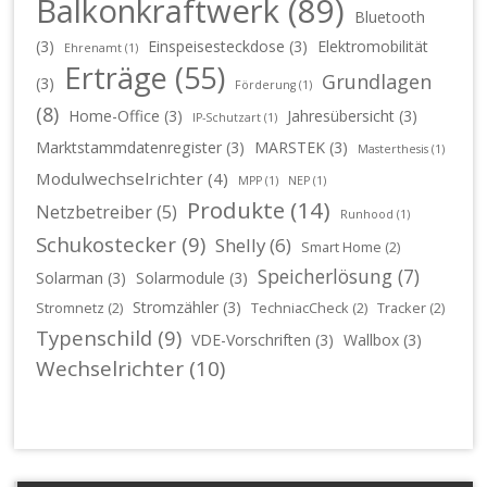
Balkonkraftwerk
(89)
Bluetooth
(3)
Einspeisesteckdose
(3)
Elektromobilität
Ehrenamt
(1)
Erträge
(55)
Grundlagen
(3)
Förderung
(1)
(8)
Home-Office
(3)
Jahresübersicht
(3)
IP-Schutzart
(1)
Marktstammdatenregister
(3)
MARSTEK
(3)
Masterthesis
(1)
Modulwechselrichter
(4)
MPP
(1)
NEP
(1)
Produkte
(14)
Netzbetreiber
(5)
Runhood
(1)
Schukostecker
(9)
Shelly
(6)
Smart Home
(2)
Speicherlösung
(7)
Solarman
(3)
Solarmodule
(3)
Stromzähler
(3)
Stromnetz
(2)
TechniacCheck
(2)
Tracker
(2)
Typenschild
(9)
VDE-Vorschriften
(3)
Wallbox
(3)
Wechselrichter
(10)