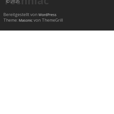
Techniac
© 2026
Bereitgestellt von
WordPress
Theme:
von ThemeGrill
Masonic