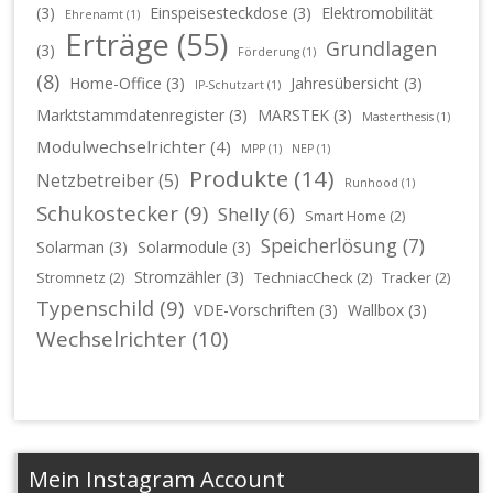
(3)
Einspeisesteckdose
(3)
Elektromobilität
Ehrenamt
(1)
Erträge
(55)
Grundlagen
(3)
Förderung
(1)
(8)
Home-Office
(3)
Jahresübersicht
(3)
IP-Schutzart
(1)
Marktstammdatenregister
(3)
MARSTEK
(3)
Masterthesis
(1)
Modulwechselrichter
(4)
MPP
(1)
NEP
(1)
Produkte
(14)
Netzbetreiber
(5)
Runhood
(1)
Schukostecker
(9)
Shelly
(6)
Smart Home
(2)
Speicherlösung
(7)
Solarman
(3)
Solarmodule
(3)
Stromzähler
(3)
Stromnetz
(2)
TechniacCheck
(2)
Tracker
(2)
Typenschild
(9)
VDE-Vorschriften
(3)
Wallbox
(3)
Wechselrichter
(10)
Mein Instagram Account