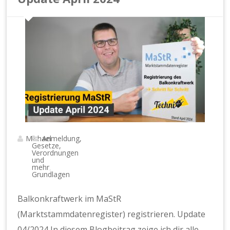
Michael
Anmeldung,
Gesetze,
Verordnungen
und
mehr
,
Grundlagen
Balkonkraftwerk im MaStR
(Marktstammdatenregister) registrieren. Update
04/2024 In diesem Blogbeitrag zeige ich dir alle