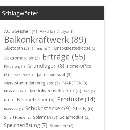
Schlagwörter
AC-Speicher
(4)
Akku
(3)
Analyse
(1)
Balkonkraftwerk
(89)
Bluetooth
(3)
Einspeisesteckdose
(3)
Ehrenamt
(1)
Erträge
(55)
Elektromobilität
(3)
Grundlagen
(8)
Home-Office
Förderung
(1)
(3)
Jahresübersicht
(3)
IP-Schutzart
(1)
Marktstammdatenregister
(3)
MARSTEK
(3)
Modulwechselrichter
(4)
Masterthesis
(1)
MPP
(1)
Produkte
(14)
Netzbetreiber
(5)
NEP
(1)
Schukostecker
(9)
Shelly
(6)
Runhood
(1)
Solarman
(3)
Solarmodule
(3)
Smart Home
(2)
Speicherlösung
(7)
Stromnetz
(2)