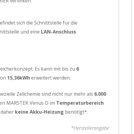
HIER verlinken.
ndet sich die Schnittstelle für die
ittstelle und eine
LAN-Anschluss
.
icherkonzept. Es kann mit bis zu
6
von
15,36kWh
erweitert werden.
ezielle Zellchemie sind nicht nur mehr als
6.000
h den MARSTEK Venus D im
Temperaturbereich
d daher
keine Akku-Heizung
benötigt*.
*Herstellerangabe