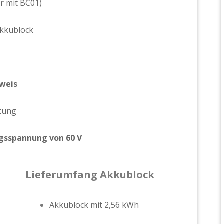
hr mit BC01)
Akkublock
nweis
tung
gsspannung von 60 V
Lieferumfang Akkublock
Akkublock mit 2,56 kWh