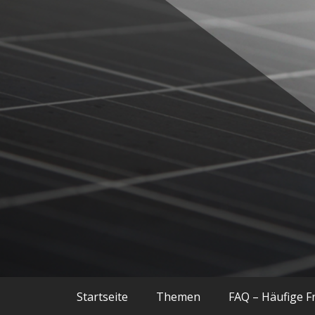
Zum
Inhalt
springen
Balkonkraftwerke, Smart Home, Techn
Techniac
Startseite
Themen
FAQ – Häufige F