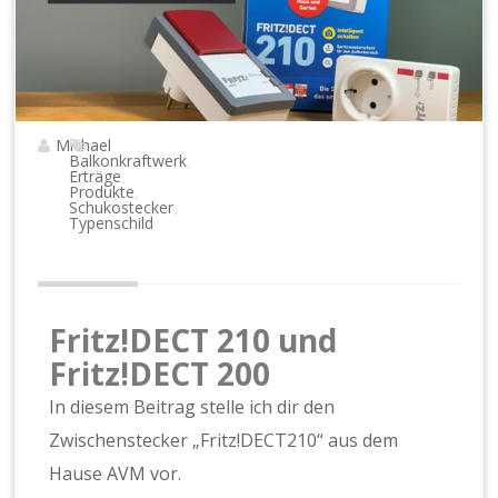
Michael
Balkonkraftwerk
,
Erträge
,
Produkte
,
Schukostecker
,
Typenschild
Fritz!DECT 210 und
Fritz!DECT
200
In diesem Beitrag stelle ich dir den
Zwischenstecker „Fritz!DECT210“ aus dem
Hause AVM vor.