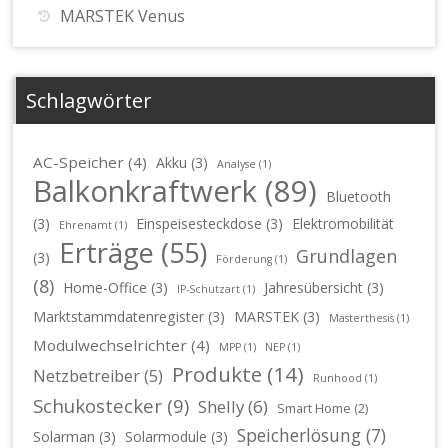
MARSTEK Venus
Schlagwörter
AC-Speicher
(4)
Akku
(3)
Analyse
(1)
Balkonkraftwerk
(89)
Bluetooth
(3)
Einspeisesteckdose
(3)
Elektromobilität
Ehrenamt
(1)
Erträge
(55)
Grundlagen
(3)
Förderung
(1)
(8)
Home-Office
(3)
Jahresübersicht
(3)
IP-Schutzart
(1)
Marktstammdatenregister
(3)
MARSTEK
(3)
Masterthesis
(1)
Modulwechselrichter
(4)
MPP
(1)
NEP
(1)
Produkte
(14)
Netzbetreiber
(5)
Runhood
(1)
Schukostecker
(9)
Shelly
(6)
Smart Home
(2)
Speicherlösung
(7)
Solarman
(3)
Solarmodule
(3)