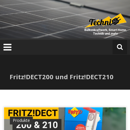
T
e
c
h
n
i
a
Fritz!DECT200 und Fritz!DECT210
c
Produkte