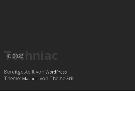
Techniac
© 2026
Bereitgestellt von
WordPress
Theme:
von ThemeGrill
Masonic