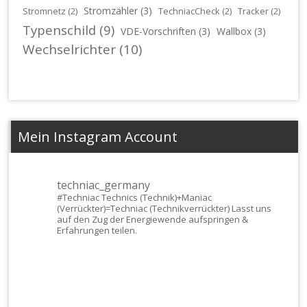
Stromzähler
(3)
Stromnetz
(2)
TechniacCheck
(2)
Tracker
(2)
Typenschild
(9)
VDE-Vorschriften
(3)
Wallbox
(3)
Wechselrichter
(10)
Mein Instagram Account
techniac_germany
#Techniac
Technics (Technik)+Maniac
(Verrückter)=Techniac (Technikverrückter) Lasst uns
auf den Zug der Energiewende aufspringen &
Erfahrungen teilen.