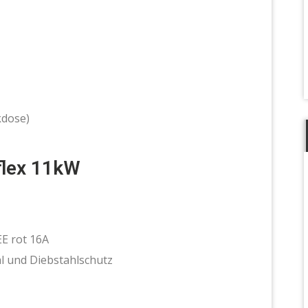
kdose)
flex 11kW
EE rot 16A
l und Diebstahlschutz