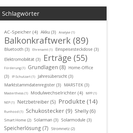
Schlagwörter
AC-Speicher
(4)
Akku
(3)
Analyse
(1)
Balkonkraftwerk
(89)
Bluetooth
(3)
Einspeisesteckdose
(3)
Ehrenamt
(1)
Erträge
(55)
Elektromobilität
(3)
Grundlagen
(8)
Home-Office
Förderung
(1)
(3)
Jahresübersicht
(3)
IP-Schutzart
(1)
Marktstammdatenregister
(3)
MARSTEK
(3)
Modulwechselrichter
(4)
Masterthesis
(1)
MPP
(1)
Produkte
(14)
Netzbetreiber
(5)
NEP
(1)
Schukostecker
(9)
Shelly
(6)
Runhood
(1)
Solarman
(3)
Solarmodule
(3)
Smart Home
(2)
Speicherlösung
(7)
Stromnetz
(2)