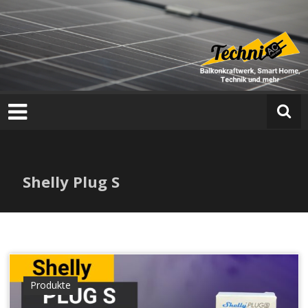
T
e
c
h
n
i
a
Shelly Plug S
c
Produkte