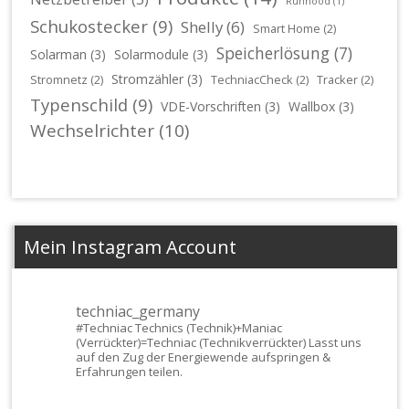
Runhood
(1)
Schukostecker
(9)
Shelly
(6)
Smart Home
(2)
Speicherlösung
(7)
Solarman
(3)
Solarmodule
(3)
Stromzähler
(3)
Stromnetz
(2)
TechniacCheck
(2)
Tracker
(2)
Typenschild
(9)
VDE-Vorschriften
(3)
Wallbox
(3)
Wechselrichter
(10)
Mein Instagram Account
techniac_germany
#Techniac
Technics (Technik)+Maniac
(Verrückter)=Techniac (Technikverrückter) Lasst uns
auf den Zug der Energiewende aufspringen &
Erfahrungen teilen.