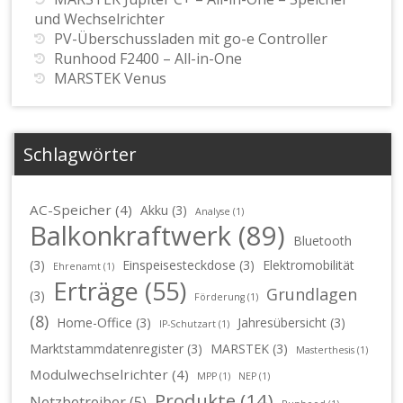
und Wechselrichter
PV-Überschussladen mit go-e Controller
Runhood F2400 – All-in-One
MARSTEK Venus
Schlagwörter
AC-Speicher
(4)
Akku
(3)
Analyse
(1)
Balkonkraftwerk
(89)
Bluetooth
(3)
Einspeisesteckdose
(3)
Elektromobilität
Ehrenamt
(1)
Erträge
(55)
Grundlagen
(3)
Förderung
(1)
(8)
Home-Office
(3)
Jahresübersicht
(3)
IP-Schutzart
(1)
Marktstammdatenregister
(3)
MARSTEK
(3)
Masterthesis
(1)
Modulwechselrichter
(4)
MPP
(1)
NEP
(1)
Produkte
(14)
Netzbetreiber
(5)