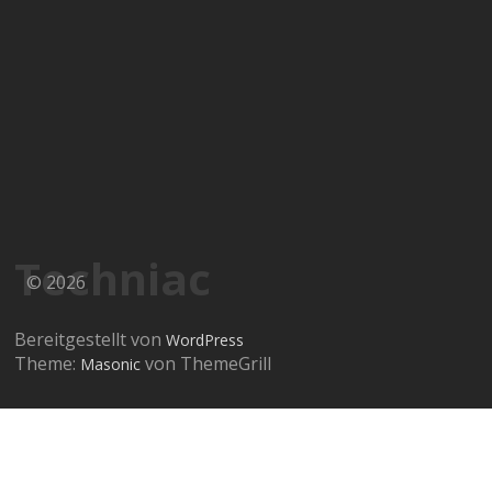
Techniac
© 2026
Bereitgestellt von
WordPress
Theme:
von ThemeGrill
Masonic