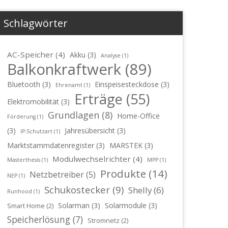
Schlagwörter
AC-Speicher
(4)
Akku
(3)
Analyse
(1)
Balkonkraftwerk
(89)
Bluetooth
(3)
Einspeisesteckdose
(3)
Ehrenamt
(1)
Erträge
(55)
Elektromobilität
(3)
Grundlagen
(8)
Home-Office
Förderung
(1)
(3)
Jahresübersicht
(3)
IP-Schutzart
(1)
Marktstammdatenregister
(3)
MARSTEK
(3)
Modulwechselrichter
(4)
Masterthesis
(1)
MPP
(1)
Produkte
(14)
Netzbetreiber
(5)
NEP
(1)
Schukostecker
(9)
Shelly
(6)
Runhood
(1)
Solarman
(3)
Solarmodule
(3)
Smart Home
(2)
Speicherlösung
(7)
Stromnetz
(2)