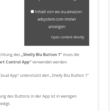
Inhalt von ws-eu.amazon-
adsystem.com immer
anzeigen
Open content directly
richtung des
„Shelly Blu Button 1“
muss die
art Control App“
verwendet werden.
Cloud App“ unterstützt den „Shelly Blu Button 1“
ung des Buttons in der App ist in wenigen
edigt.