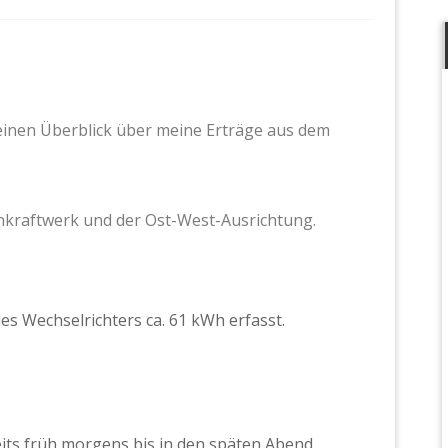
leinen Überblick über meine Erträge aus dem
onkraftwerk und der Ost-West-Ausrichtung.
es Wechselrichters ca. 61 kWh erfasst.
its früh morgens bis in den späten Abend