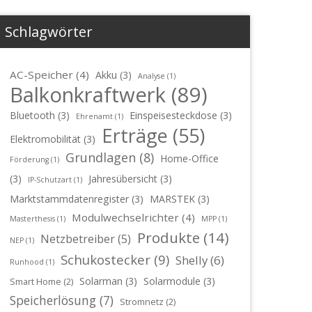
Schlagwörter
AC-Speicher
(4)
Akku
(3)
Analyse
(1)
Balkonkraftwerk
(89)
Bluetooth
(3)
Einspeisesteckdose
(3)
Ehrenamt
(1)
Erträge
(55)
Elektromobilität
(3)
Grundlagen
(8)
Home-Office
Förderung
(1)
(3)
Jahresübersicht
(3)
IP-Schutzart
(1)
Marktstammdatenregister
(3)
MARSTEK
(3)
Modulwechselrichter
(4)
Masterthesis
(1)
MPP
(1)
Produkte
(14)
Netzbetreiber
(5)
NEP
(1)
Schukostecker
(9)
Shelly
(6)
Runhood
(1)
Solarman
(3)
Solarmodule
(3)
Smart Home
(2)
Speicherlösung
(7)
Stromnetz
(2)