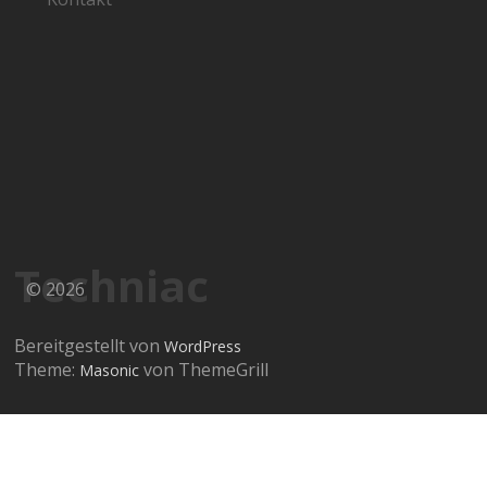
Techniac
© 2026
Bereitgestellt von
WordPress
Theme:
von ThemeGrill
Masonic