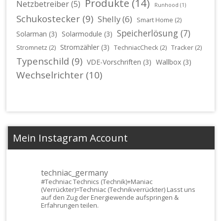
Produkte
(14)
Netzbetreiber
(5)
Runhood
(1)
Schukostecker
(9)
Shelly
(6)
Smart Home
(2)
Speicherlösung
(7)
Solarman
(3)
Solarmodule
(3)
Stromzähler
(3)
Stromnetz
(2)
TechniacCheck
(2)
Tracker
(2)
Typenschild
(9)
VDE-Vorschriften
(3)
Wallbox
(3)
Wechselrichter
(10)
Mein Instagram Account
techniac_germany
#Techniac
Technics (Technik)+Maniac
(Verrückter)=Techniac (Technikverrückter) Lasst uns
auf den Zug der Energiewende aufspringen &
Erfahrungen teilen.