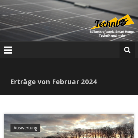
T
e
c
h
n
i
a
Erträge von Februar 2024
c
Auswertung