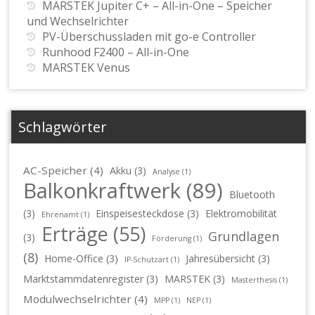
MARSTEK Jupiter C+ – All-in-One – Speicher
und Wechselrichter
PV-Überschussladen mit go-e Controller
Runhood F2400 – All-in-One
MARSTEK Venus
Schlagwörter
AC-Speicher
(4)
Akku
(3)
Analyse
(1)
Balkonkraftwerk
(89)
Bluetooth
(3)
Einspeisesteckdose
(3)
Elektromobilität
Ehrenamt
(1)
Erträge
(55)
Grundlagen
(3)
Förderung
(1)
(8)
Home-Office
(3)
Jahresübersicht
(3)
IP-Schutzart
(1)
Marktstammdatenregister
(3)
MARSTEK
(3)
Masterthesis
(1)
Modulwechselrichter
(4)
MPP
(1)
NEP
(1)