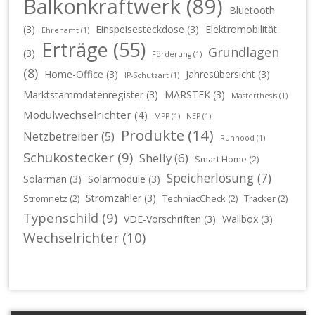
Balkonkraftwerk
(89)
Bluetooth
(3)
Einspeisesteckdose
(3)
Elektromobilität
Ehrenamt
(1)
Erträge
(55)
Grundlagen
(3)
Förderung
(1)
(8)
Home-Office
(3)
Jahresübersicht
(3)
IP-Schutzart
(1)
Marktstammdatenregister
(3)
MARSTEK
(3)
Masterthesis
(1)
Modulwechselrichter
(4)
MPP
(1)
NEP
(1)
Produkte
(14)
Netzbetreiber
(5)
Runhood
(1)
Schukostecker
(9)
Shelly
(6)
Smart Home
(2)
Speicherlösung
(7)
Solarman
(3)
Solarmodule
(3)
Stromzähler
(3)
Stromnetz
(2)
TechniacCheck
(2)
Tracker
(2)
Typenschild
(9)
VDE-Vorschriften
(3)
Wallbox
(3)
Wechselrichter
(10)