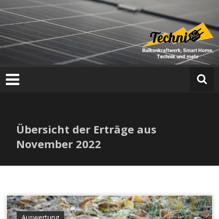
T
e
c
h
n
i
a
Übersicht der Erträge aus
c
November 2022
Auswertung