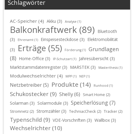
Schlagwörter
AC-Speicher
(4)
Akku
(3)
Analyse
(1)
Balkonkraftwerk
(89)
Bluetooth
(3)
Einspeisesteckdose
(3)
Elektromobilität
Ehrenamt
(1)
Erträge
(55)
Grundlagen
(3)
Förderung
(1)
(8)
Home-Office
(3)
Jahresübersicht
(3)
IP-Schutzart
(1)
Marktstammdatenregister
(3)
MARSTEK
(3)
Masterthesis
(1)
Modulwechselrichter
(4)
MPP
(1)
NEP
(1)
Produkte
(14)
Netzbetreiber
(5)
Runhood
(1)
Schukostecker
(9)
Shelly
(6)
Smart Home
(2)
Speicherlösung
(7)
Solarman
(3)
Solarmodule
(3)
Stromzähler
(3)
Stromnetz
(2)
TechniacCheck
(2)
Tracker
(2)
Typenschild
(9)
VDE-Vorschriften
(3)
Wallbox
(3)
Wechselrichter
(10)