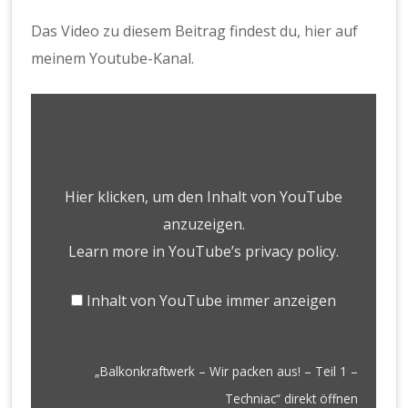
Das Video zu diesem Beitrag findest du,
hier
auf
meinem Youtube-Kanal.
„BALKONKRAFTWERK
–
WIR
PACKEN
AUS!
–
Hier klicken, um den Inhalt von YouTube
TEIL
1
anzuzeigen.
–
TECHNIAC“
Learn more in
YouTube’s privacy policy
.
VON
YOUTUBE
ANZEIGEN
Inhalt von YouTube immer anzeigen
„Balkonkraftwerk – Wir packen aus! – Teil 1 –
Techniac“ direkt öffnen