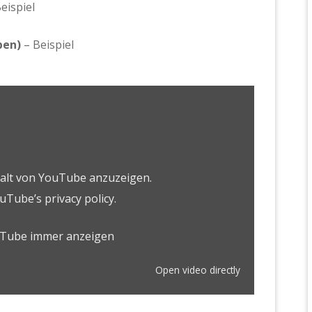
eispiel
ben)
–
Beispiel
halt von YouTube anzuzeigen.
uTube’s privacy policy
.
uTube immer anzeigen
Open video directly