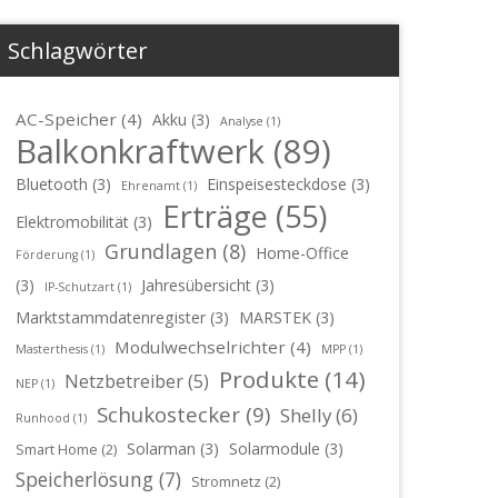
Schlagwörter
AC-Speicher
(4)
Akku
(3)
Analyse
(1)
Balkonkraftwerk
(89)
Bluetooth
(3)
Einspeisesteckdose
(3)
Ehrenamt
(1)
Erträge
(55)
Elektromobilität
(3)
Grundlagen
(8)
Home-Office
Förderung
(1)
(3)
Jahresübersicht
(3)
IP-Schutzart
(1)
Marktstammdatenregister
(3)
MARSTEK
(3)
Modulwechselrichter
(4)
Masterthesis
(1)
MPP
(1)
Produkte
(14)
Netzbetreiber
(5)
NEP
(1)
Schukostecker
(9)
Shelly
(6)
Runhood
(1)
Solarman
(3)
Solarmodule
(3)
Smart Home
(2)
Speicherlösung
(7)
Stromnetz
(2)