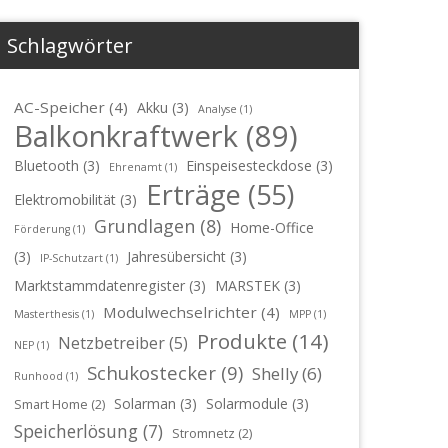
Schlagwörter
AC-Speicher
(4)
Akku
(3)
Analyse
(1)
Balkonkraftwerk
(89)
Bluetooth
(3)
Einspeisesteckdose
(3)
Ehrenamt
(1)
Erträge
(55)
Elektromobilität
(3)
Grundlagen
(8)
Home-Office
Förderung
(1)
(3)
Jahresübersicht
(3)
IP-Schutzart
(1)
Marktstammdatenregister
(3)
MARSTEK
(3)
Modulwechselrichter
(4)
Masterthesis
(1)
MPP
(1)
Produkte
(14)
Netzbetreiber
(5)
NEP
(1)
Schukostecker
(9)
Shelly
(6)
Runhood
(1)
Solarman
(3)
Solarmodule
(3)
Smart Home
(2)
Speicherlösung
(7)
Stromnetz
(2)