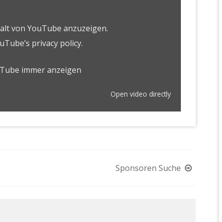
halt von YouTube anzuzeigen.
uTube’s privacy policy
.
uTube immer anzeigen
Open video directly
Sponsoren Suche