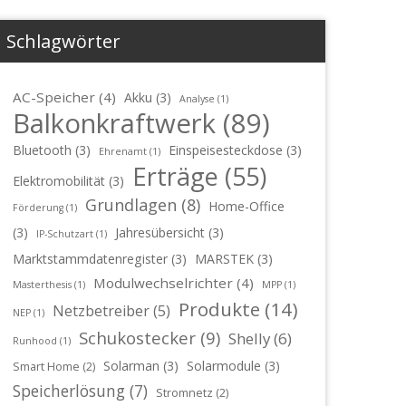
Schlagwörter
AC-Speicher
(4)
Akku
(3)
Analyse
(1)
Balkonkraftwerk
(89)
Bluetooth
(3)
Einspeisesteckdose
(3)
Ehrenamt
(1)
Erträge
(55)
Elektromobilität
(3)
Grundlagen
(8)
Home-Office
Förderung
(1)
(3)
Jahresübersicht
(3)
IP-Schutzart
(1)
Marktstammdatenregister
(3)
MARSTEK
(3)
Modulwechselrichter
(4)
Masterthesis
(1)
MPP
(1)
Produkte
(14)
Netzbetreiber
(5)
NEP
(1)
Schukostecker
(9)
Shelly
(6)
Runhood
(1)
Solarman
(3)
Solarmodule
(3)
Smart Home
(2)
Speicherlösung
(7)
Stromnetz
(2)