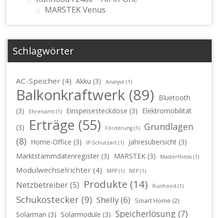
MARSTEK Venus
Schlagwörter
AC-Speicher
(4)
Akku
(3)
Analyse
(1)
Balkonkraftwerk
(89)
Bluetooth
(3)
Einspeisesteckdose
(3)
Elektromobilität
Ehrenamt
(1)
Erträge
(55)
Grundlagen
(3)
Förderung
(1)
(8)
Home-Office
(3)
Jahresübersicht
(3)
IP-Schutzart
(1)
Marktstammdatenregister
(3)
MARSTEK
(3)
Masterthesis
(1)
Modulwechselrichter
(4)
MPP
(1)
NEP
(1)
Produkte
(14)
Netzbetreiber
(5)
Runhood
(1)
Schukostecker
(9)
Shelly
(6)
Smart Home
(2)
Speicherlösung
(7)
Solarman
(3)
Solarmodule
(3)