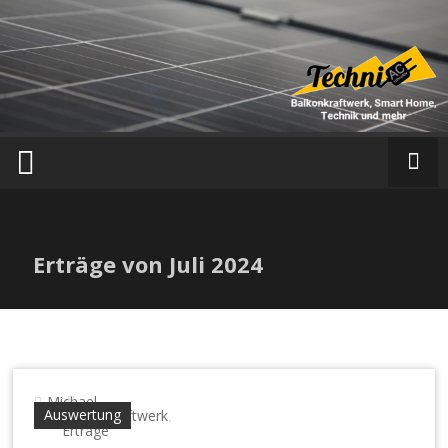
T
e
c
h
n
i
a
Erträge von Juli 2024
c
Michael
Auswertung
Balkonkraftwerk
,
Erträge