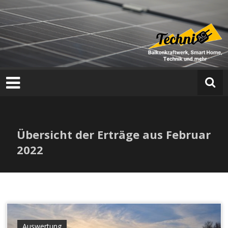
T
e
c
h
n
i
a
Übersicht der Erträge aus Februar
c
2022
Auswertung