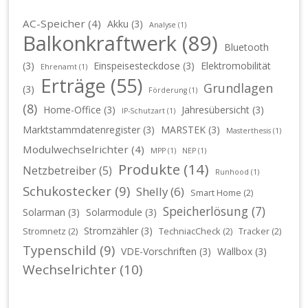
AC-Speicher
(4)
Akku
(3)
Analyse
(1)
Balkonkraftwerk
(89)
Bluetooth
(3)
Einspeisesteckdose
(3)
Elektromobilität
Ehrenamt
(1)
Erträge
(55)
Grundlagen
(3)
Förderung
(1)
(8)
Home-Office
(3)
Jahresübersicht
(3)
IP-Schutzart
(1)
Marktstammdatenregister
(3)
MARSTEK
(3)
Masterthesis
(1)
Modulwechselrichter
(4)
MPP
(1)
NEP
(1)
Produkte
(14)
Netzbetreiber
(5)
Runhood
(1)
Schukostecker
(9)
Shelly
(6)
Smart Home
(2)
Speicherlösung
(7)
Solarman
(3)
Solarmodule
(3)
Stromzähler
(3)
Stromnetz
(2)
TechniacCheck
(2)
Tracker
(2)
Typenschild
(9)
VDE-Vorschriften
(3)
Wallbox
(3)
Wechselrichter
(10)