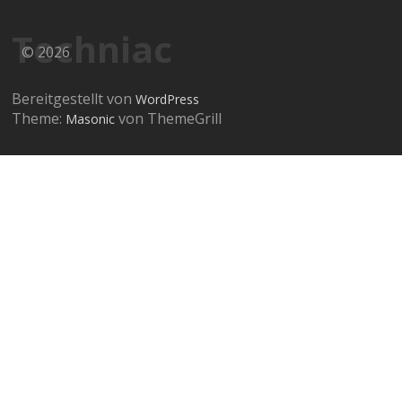
Techniac
© 2026
Bereitgestellt von
WordPress
Theme:
von ThemeGrill
Masonic