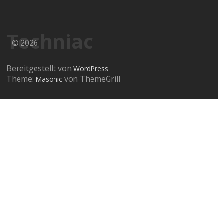
Techniac
© 2026
Bereitgestellt von
WordPress
Theme:
von ThemeGrill
Masonic