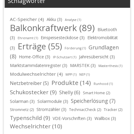
Schlagwörter
AC-Speicher
(4)
Akku
(3)
Analyse
(1)
Balkonkraftwerk
(89)
Bluetooth
(3)
Einspeisesteckdose
(3)
Elektromobilität
Ehrenamt
(1)
Erträge
(55)
Grundlagen
(3)
Förderung
(1)
(8)
Home-Office
(3)
Jahresübersicht
(3)
IP-Schutzart
(1)
Marktstammdatenregister
(3)
MARSTEK
(3)
Masterthesis
(1)
Modulwechselrichter
(4)
MPP
(1)
NEP
(1)
Produkte
(14)
Netzbetreiber
(5)
Runhood
(1)
Schukostecker
(9)
Shelly
(6)
Smart Home
(2)
Speicherlösung
(7)
Solarman
(3)
Solarmodule
(3)
Stromzähler
(3)
Stromnetz
(2)
TechniacCheck
(2)
Tracker
(2)
Typenschild
(9)
VDE-Vorschriften
(3)
Wallbox
(3)
Wechselrichter
(10)