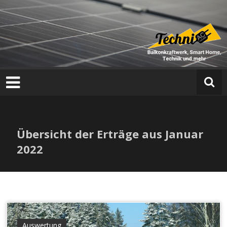
T
e
c
h
n
i
a
Übersicht der Erträge aus Januar
c
2022
Auswertung